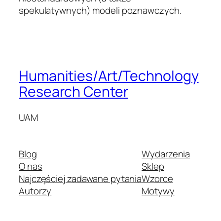
spekulatywnych) modeli poznawczych.
Humanities/Art/Technology
Research Center
UAM
Blog
Wydarzenia
O nas
Sklep
Najczęściej zadawane pytania
Wzorce
Autorzy
Motywy