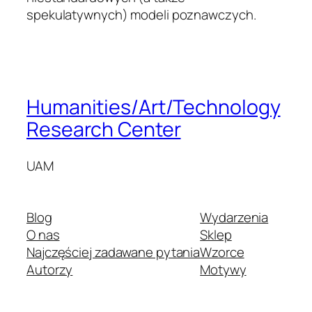
spekulatywnych) modeli poznawczych.
Humanities/Art/Technology
Research Center
UAM
Blog
Wydarzenia
O nas
Sklep
Najczęściej zadawane pytania
Wzorce
Autorzy
Motywy