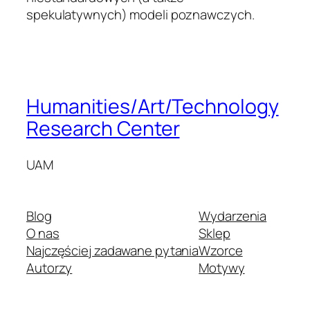
spekulatywnych) modeli poznawczych.
Humanities/Art/Technology
Research Center
UAM
Blog
Wydarzenia
O nas
Sklep
Najczęściej zadawane pytania
Wzorce
Autorzy
Motywy