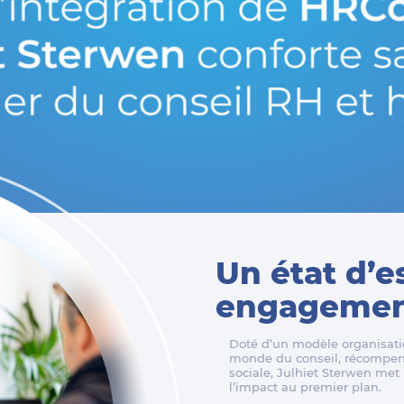
Un état d’e
engagement
Doté d’un modèle organisatio
monde du conseil, récompens
sociale, Julhiet Sterwen met l
l’impact au premier plan.