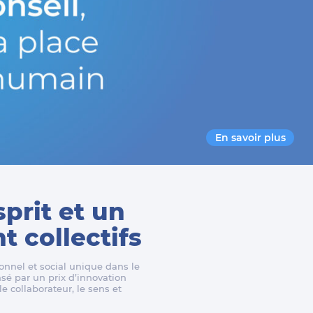
En savoir plus
sprit et un
 collectifs
nnel et social unique dans le
é par un prix d’innovation
e collaborateur, le sens et