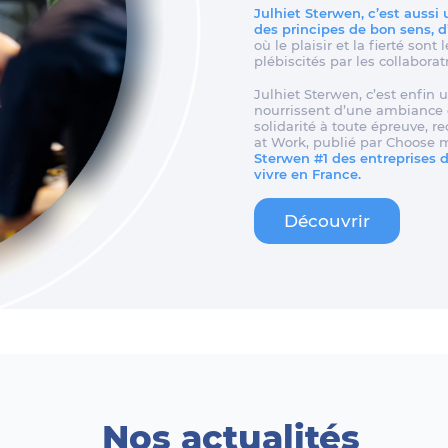
Julhiet Sterwen, c’est aussi
des principes de bon sens, 
où le plaisir et la fierté son
plébiscités par les collaborat
Julhiet Sterwen, c’est enfin u
nourrissent d’une ambiance d
solidarité à toute épreuve, 
at Work, publié par Choose 
Sterwen #1 des entreprises de
vivre en France.
Découvrir
Nos actualités