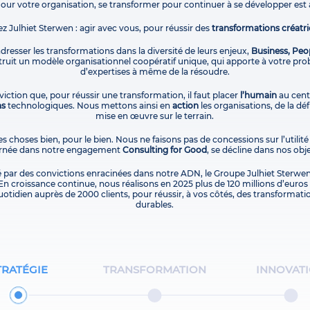
Pour votre organisation, se transformer pour continuer à se développer est 
ez Julhiet Sterwen : agir avec vous, pour réussir des
transformations créatri
 adresser les transformations dans la diversité de leurs enjeux,
Business, Peo
uit un modèle organisationnel coopératif unique, qui apporte à votre pro
d’expertises à même de la résoudre.
iction que, pour réussir une transformation, il faut placer
l’humain
au centr
ns
technologiques. Nous mettons ainsi en
action
les organisations, de la dé
mise en œuvre sur le terrain.
es choses bien, pour le bien. Nous ne faisons pas de concessions sur l’utilité
carnée dans notre engagement
Consulting for Good
, se décline dans nos obje
é par des convictions enracinées dans notre ADN, le Groupe Julhiet Sterwen
En croissance continue, nous réalisons en 2025 plus de 120 millions d’euros d
otidien auprès de 2000 clients, pour réussir, à vos côtés, des transformati
durables.
TRATÉGIE
TRANSFORMATION
INNOVAT