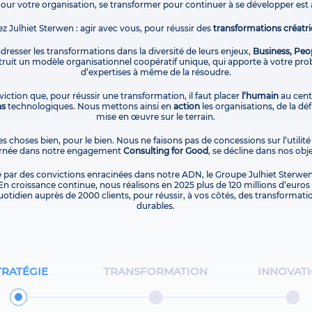
Pour votre organisation, se transformer pour continuer à se développer est 
ez Julhiet Sterwen : agir avec vous, pour réussir des
transformations créatri
 adresser les transformations dans la diversité de leurs enjeux,
Business, Peo
uit un modèle organisationnel coopératif unique, qui apporte à votre pro
d’expertises à même de la résoudre.
iction que, pour réussir une transformation, il faut placer
l’humain
au centr
ns
technologiques. Nous mettons ainsi en
action
les organisations, de la dé
mise en œuvre sur le terrain.
es choses bien, pour le bien. Nous ne faisons pas de concessions sur l’utilité
carnée dans notre engagement
Consulting for Good
, se décline dans nos obje
é par des convictions enracinées dans notre ADN, le Groupe Julhiet Sterwen
En croissance continue, nous réalisons en 2025 plus de 120 millions d’euros d
otidien auprès de 2000 clients, pour réussir, à vos côtés, des transformati
durables.
TRATÉGIE
TRANSFORMATION
INNOVAT