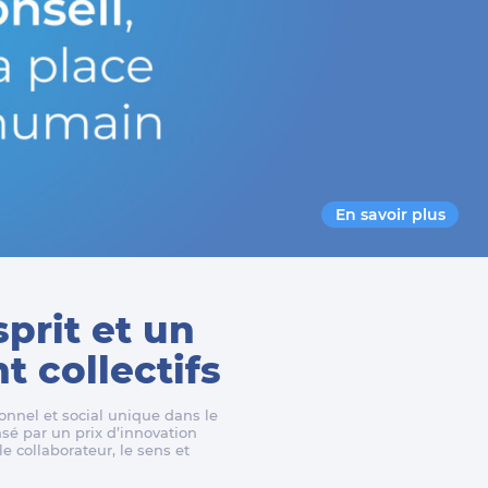
En savoir plus
sprit et un
 collectifs
nnel et social unique dans le
é par un prix d’innovation
e collaborateur, le sens et