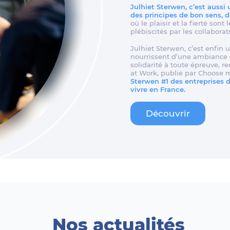
Julhiet Sterwen, c’est aussi
des principes de bon sens, 
où le plaisir et la fierté son
plébiscités par les collaborat
Julhiet Sterwen, c’est enfin u
nourrissent d’une ambiance d
solidarité à toute épreuve, 
at Work, publié par Choose 
Sterwen #1 des entreprises de
vivre en France.
Découvrir
Nos actualités