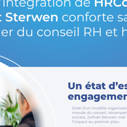
Un état d’e
engagement
Doté d’un modèle organisatio
monde du conseil, récompens
sociale, Julhiet Sterwen met l
l’impact au premier plan.