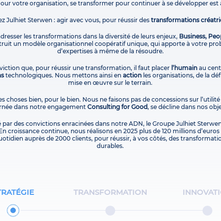
Pour votre organisation, se transformer pour continuer à se développer est 
ez Julhiet Sterwen : agir avec vous, pour réussir des
transformations créatri
 adresser les transformations dans la diversité de leurs enjeux,
Business, Peo
uit un modèle organisationnel coopératif unique, qui apporte à votre pro
d’expertises à même de la résoudre.
iction que, pour réussir une transformation, il faut placer
l’humain
au centr
ns
technologiques. Nous mettons ainsi en
action
les organisations, de la dé
mise en œuvre sur le terrain.
es choses bien, pour le bien. Nous ne faisons pas de concessions sur l’utilité
carnée dans notre engagement
Consulting for Good
, se décline dans nos obje
é par des convictions enracinées dans notre ADN, le Groupe Julhiet Sterwen
En croissance continue, nous réalisons en 2025 plus de 120 millions d’euros d
otidien auprès de 2000 clients, pour réussir, à vos côtés, des transformati
durables.
TRATÉGIE
TRANSFORMATION
INNOVAT