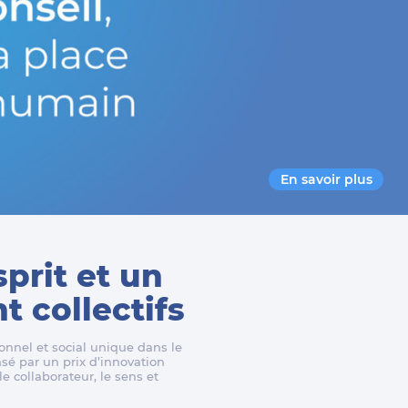
En savoir plus
sprit et un
 collectifs
nnel et social unique dans le
é par un prix d’innovation
e collaborateur, le sens et