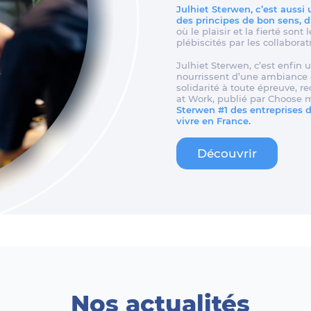
Julhiet Sterwen, c’est aussi
des principes de bon sens, 
où le plaisir et la fierté son
plébiscités par les collaborat
Julhiet Sterwen, c’est enfin u
nourrissent d’une ambiance d
solidarité à toute épreuve, 
at Work, publié par Choose 
Sterwen #1 des entreprises de
vivre en France.
Découvrir
Nos actualités