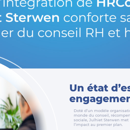
Un état d’e
engagement
Doté d’un modèle organisatio
monde du conseil, récompens
sociale, Julhiet Sterwen met l
l’impact au premier plan.