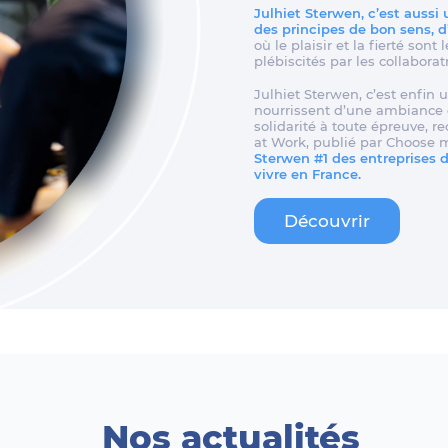
Julhiet Sterwen, c’est aussi
des principes de bon sens, 
où le plaisir et la fierté son
plébiscités par les collaborat
Julhiet Sterwen, c’est enfin u
nourrissent d’une ambiance d
solidarité à toute épreuve, 
at Work, publié par Choose 
Sterwen #1 des entreprises de
vivre en France.
Découvrir
Nos actualités