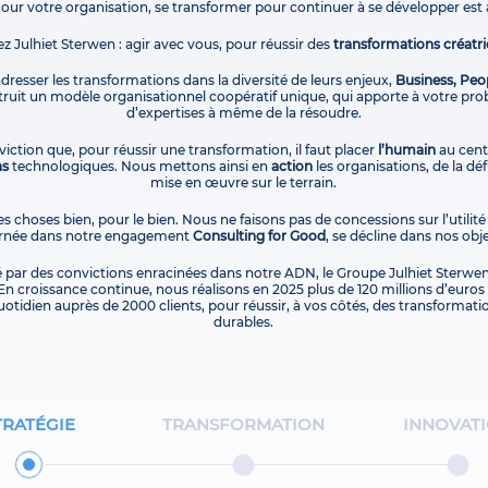
Pour votre organisation, se transformer pour continuer à se développer est 
ez Julhiet Sterwen : agir avec vous, pour réussir des
transformations créatri
 adresser les transformations dans la diversité de leurs enjeux,
Business, Peo
uit un modèle organisationnel coopératif unique, qui apporte à votre pro
d’expertises à même de la résoudre.
iction que, pour réussir une transformation, il faut placer
l’humain
au centr
ns
technologiques. Nous mettons ainsi en
action
les organisations, de la dé
mise en œuvre sur le terrain.
es choses bien, pour le bien. Nous ne faisons pas de concessions sur l’utilité
carnée dans notre engagement
Consulting for Good
, se décline dans nos obje
é par des convictions enracinées dans notre ADN, le Groupe Julhiet Sterwen
En croissance continue, nous réalisons en 2025 plus de 120 millions d’euros d
otidien auprès de 2000 clients, pour réussir, à vos côtés, des transformati
durables.
TRATÉGIE
TRANSFORMATION
INNOVAT