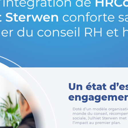
Un état d’e
engagement
Doté d’un modèle organisatio
monde du conseil, récompens
sociale, Julhiet Sterwen met l
l’impact au premier plan.