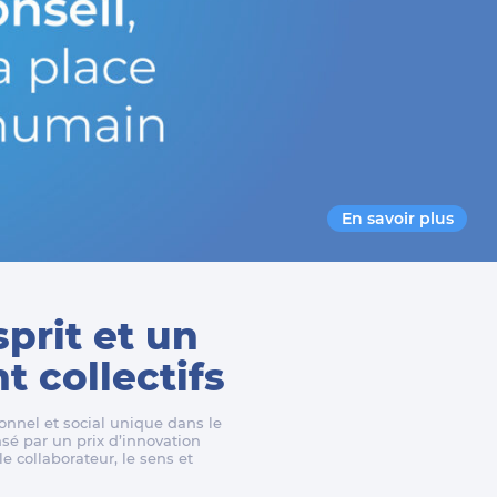
En savoir plus
sprit et un
 collectifs
nnel et social unique dans le
é par un prix d’innovation
e collaborateur, le sens et