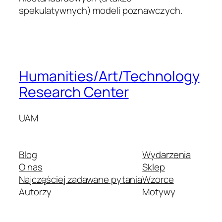
spekulatywnych) modeli poznawczych.
Humanities/Art/Technology
Research Center
UAM
Blog
Wydarzenia
O nas
Sklep
Najczęściej zadawane pytania
Wzorce
Autorzy
Motywy