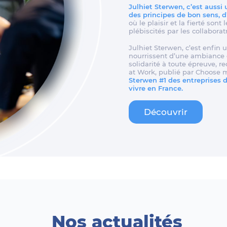
Julhiet Sterwen, c’est aussi
des principes de bon sens, 
où le plaisir et la fierté son
plébiscités par les collaborat
Julhiet Sterwen, c’est enfin u
nourrissent d’une ambiance d
solidarité à toute épreuve, 
at Work, publié par Choose 
Sterwen #1 des entreprises de
vivre en France.
Découvrir
Nos actualités