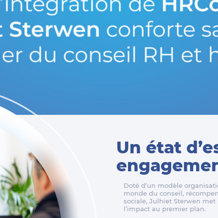
Un état d’e
engagement
Doté d’un modèle organisatio
monde du conseil, récompens
sociale, Julhiet Sterwen met l
l’impact au premier plan.