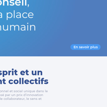
En savoir plus
sprit et un
 collectifs
nnel et social unique dans le
é par un prix d’innovation
e collaborateur, le sens et