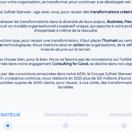
Pour votre organisation, se transformer pour continuer à se développer est 
ez Julhiet Sterwen : agir avec vous, pour réussir des
transformations créatri
 adresser les transformations dans la diversité de leurs enjeux,
Business, Peo
uit un modèle organisationnel coopératif unique, qui apporte à votre pro
d’expertises à même de la résoudre.
iction que, pour réussir une transformation, il faut placer
l’humain
au centr
ns
technologiques. Nous mettons ainsi en
action
les organisations, de la dé
mise en œuvre sur le terrain.
es choses bien, pour le bien. Nous ne faisons pas de concessions sur l’utilité
carnée dans notre engagement
Consulting for Good
, se décline dans nos obje
é par des convictions enracinées dans notre ADN, le Groupe Julhiet Sterwen
En croissance continue, nous réalisons en 2025 plus de 120 millions d’euros d
otidien auprès de 2000 clients, pour réussir, à vos côtés, des transformati
durables.
TRATÉGIE
TRANSFORMATION
INNOVAT