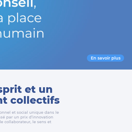
En savoir plus
sprit et un
 collectifs
nnel et social unique dans le
é par un prix d’innovation
e collaborateur, le sens et