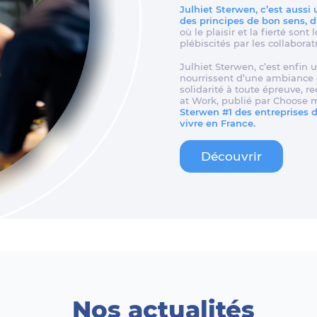
Julhiet Sterwen, c’est aussi
des principes de bon sens, 
où le plaisir et la fierté son
plébiscités par les collaborat
Julhiet Sterwen, c’est enfin u
nourrissent d’une ambiance d
solidarité à toute épreuve, 
at Work, publié par Choose 
Sterwen #1 des entreprises de
vivre en France.
Découvrir
Nos actualités