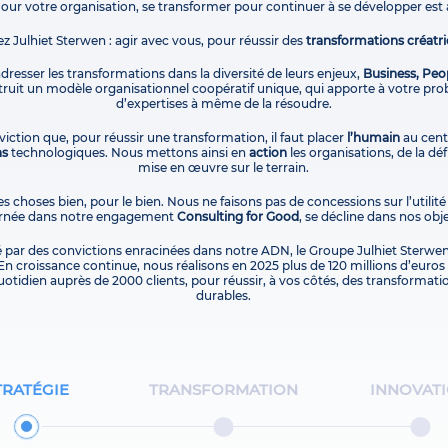
Pour votre organisation, se transformer pour continuer à se développer est 
ez Julhiet Sterwen : agir avec vous, pour réussir des
transformations créatri
 adresser les transformations dans la diversité de leurs enjeux,
Business, Peo
uit un modèle organisationnel coopératif unique, qui apporte à votre pro
d’expertises à même de la résoudre.
iction que, pour réussir une transformation, il faut placer
l’humain
au centr
ns
technologiques. Nous mettons ainsi en
action
les organisations, de la dé
mise en œuvre sur le terrain.
es choses bien, pour le bien. Nous ne faisons pas de concessions sur l’utilité
carnée dans notre engagement
Consulting for Good
, se décline dans nos obje
é par des convictions enracinées dans notre ADN, le Groupe Julhiet Sterwen
En croissance continue, nous réalisons en 2025 plus de 120 millions d’euros d
otidien auprès de 2000 clients, pour réussir, à vos côtés, des transformati
durables.
TRATÉGIE
TRANSFORMATION
INNOVAT