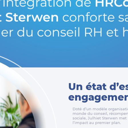
Un état d’e
engagement
Doté d’un modèle organisatio
monde du conseil, récompens
sociale, Julhiet Sterwen met l
l’impact au premier plan.