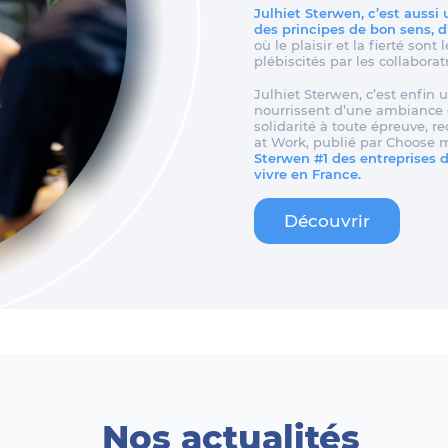
Julhiet Sterwen, c’est aussi
des principes de bon sens, 
où le plaisir et la fierté son
plébiscités par les collaborat
Julhiet Sterwen, c’est enfin u
nourrissent d’une ambiance d
solidarité à toute épreuve, 
at Work, publié par Choose 
Sterwen #1 des entreprises de
vivre en France.
Découvrir
Nos actualités