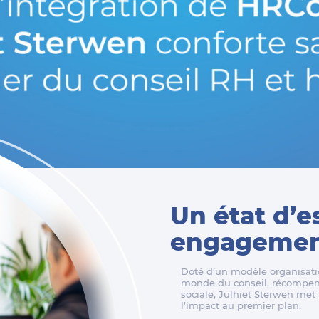
Un état d’e
engagement
Doté d’un modèle organisatio
monde du conseil, récompens
sociale, Julhiet Sterwen met l
l’impact au premier plan.