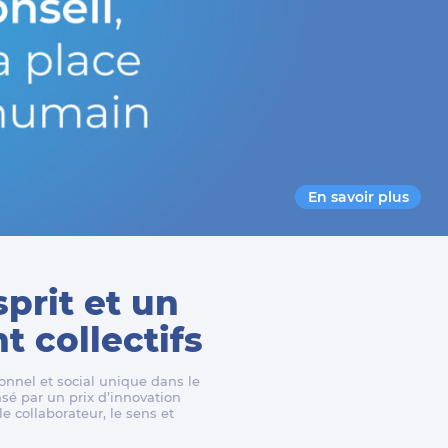
En savoir plus
sprit et un
 collectifs
nnel et social unique dans le
é par un prix d’innovation
e collaborateur, le sens et