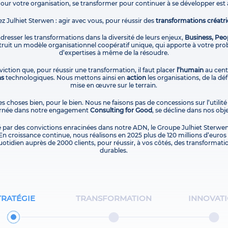
Pour votre organisation, se transformer pour continuer à se développer est 
ez Julhiet Sterwen : agir avec vous, pour réussir des
transformations créatri
 adresser les transformations dans la diversité de leurs enjeux,
Business, Peo
uit un modèle organisationnel coopératif unique, qui apporte à votre pro
d’expertises à même de la résoudre.
iction que, pour réussir une transformation, il faut placer
l’humain
au centr
ns
technologiques. Nous mettons ainsi en
action
les organisations, de la dé
mise en œuvre sur le terrain.
es choses bien, pour le bien. Nous ne faisons pas de concessions sur l’utilité
carnée dans notre engagement
Consulting for Good
, se décline dans nos obje
é par des convictions enracinées dans notre ADN, le Groupe Julhiet Sterwen
En croissance continue, nous réalisons en 2025 plus de 120 millions d’euros d
otidien auprès de 2000 clients, pour réussir, à vos côtés, des transformati
durables.
TRATÉGIE
TRANSFORMATION
INNOVAT